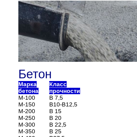
Бетон
Марка
Класс
бетона
прочности
М-100
В 7,5
М-150
В10-В12,5
М-200
В 15
М-250
В 20
М-300
В 22,5
М-350
В 25